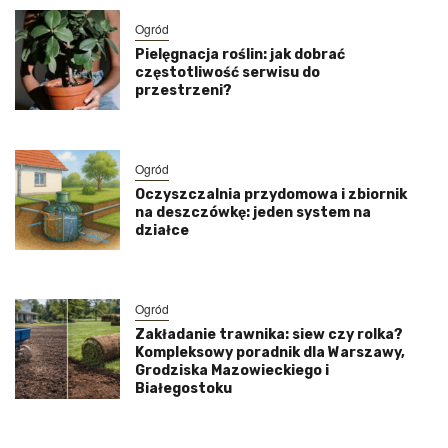
Ogród
Pielęgnacja roślin: jak dobrać
częstotliwość serwisu do
przestrzeni?
Ogród
Oczyszczalnia przydomowa i zbiornik
na deszczówkę: jeden system na
działce
Ogród
Zakładanie trawnika: siew czy rolka?
Kompleksowy poradnik dla Warszawy,
Grodziska Mazowieckiego i
Białegostoku