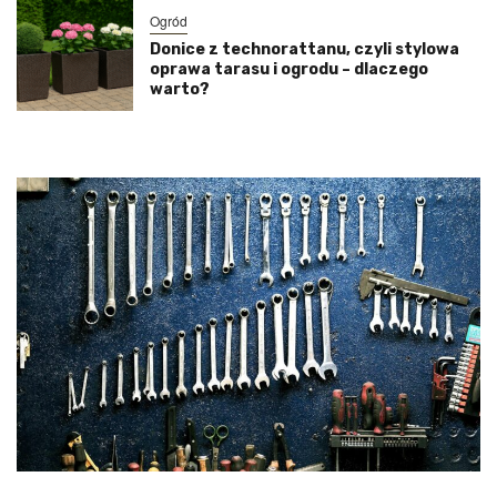
Ogród
Donice z technorattanu, czyli stylowa
oprawa tarasu i ogrodu – dlaczego
warto?