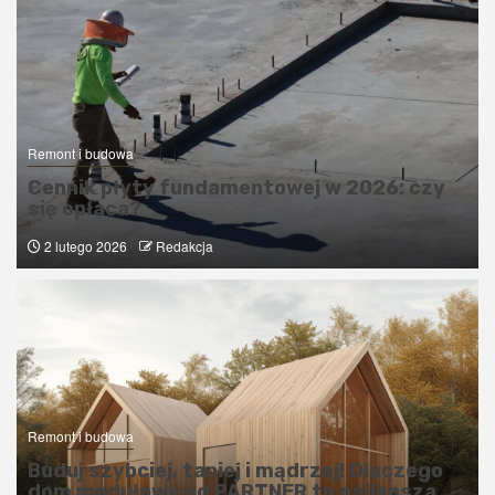
Remont i budowa
Cennik płyty fundamentowej w 2026: czy
się opłaca?
2 lutego 2026
Redakcja
Remont i budowa
Buduj szybciej, taniej i mądrzej! Dlaczego
dom modułowy od PARTNER to najlepsza