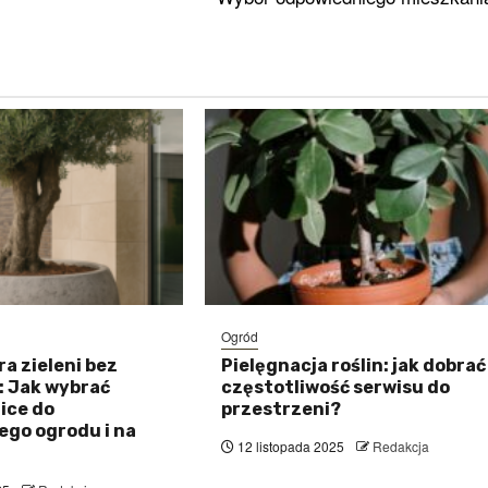
Ogród
a zieleni bez
Pielęgnacja roślin: jak dobrać
: Jak wybrać
częstotliwość serwisu do
ice do
przestrzeni?
go ogrodu i na
12 listopada 2025
Redakcja