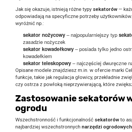
Jak się okazuje, istnieją różne typy
sekatorów
— każd
odpowiadają na specyficzne potrzeby użytkowników
wyróżnić np.:
– najpopularniejszy typ
sekator nożycowy
seka
zasadzie nożyczek
– posiada tylko jedno ostr
sekator kowadełkowy
kowadełkiem
– najczęściej dwuręczne n
sekator teleskopowy
Opisane modele znajdziesz m.in. w ofercie marki Ce
funkcje, takie jak regulacja głowicy, przekładnie zwi
czy ostrza z powłoką nieprzywierającą, które zwięk
Zastosowanie sekatorów w 
ogrodu
Wszechstronność i funkcjonalność
sekatorów
to as
najbardziej wszechstronnych
narzędzi ogrodowych