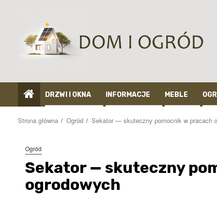
Przejdź
do
treści
DRZWI I OKNA
INFORMACJE
MEBLE
OGR
Strona główna
Ogród
Sekator — skuteczny pomocnik w pracach 
Ogród
Sekator — skuteczny po
ogrodowych