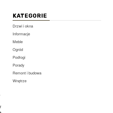
KATEGORIE
Drzwi i okna
Informacje
Meble
Ogród
Podłogi
Porady
Remont i budowa
Wnętrze
.
y
a