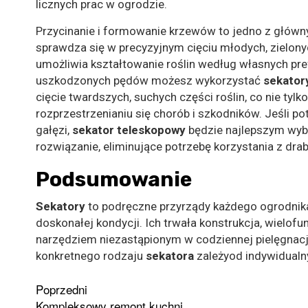
licznych prac w ogrodzie.
Przycinanie i formowanie krzewów to jedno z głów
sprawdza się w precyzyjnym cięciu młodych, zielony
umożliwia kształtowanie roślin według własnych pre
uszkodzonych pędów możesz wykorzystać
sekator
cięcie twardszych, suchych części roślin, co nie ty
rozprzestrzenianiu się chorób i szkodników. Jeśli p
gałęzi,
sekator teleskopowy
będzie najlepszym wybo
rozwiązanie, eliminujące potrzebę korzystania z dra
Podsumowanie
Sekatory
to podręczne przyrządy każdego ogrodnika
doskonałej kondycji. Ich trwała konstrukcja, wielof
narzędziem niezastąpionym w codziennej pielęgnacj
konkretnego rodzaju
sekatora
zależyod indywidualn
Zobacz
Poprzedni
Kompleksowy remont kuchni