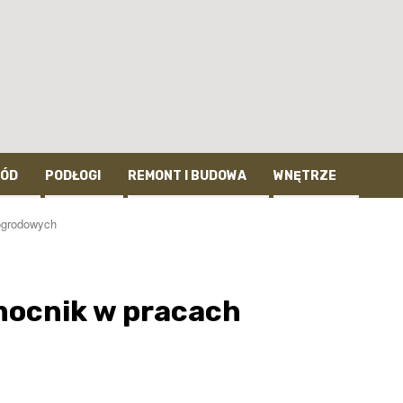
ÓD
PODŁOGI
REMONT I BUDOWA
WNĘTRZE
ogrodowych
mocnik w pracach