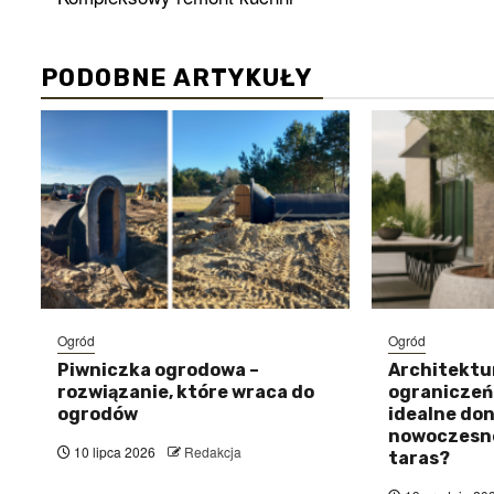
wpisy
PODOBNE ARTYKUŁY
Ogród
Ogród
Piwniczka ogrodowa –
Architektur
rozwiązanie, które wraca do
ograniczeń
ogrodów
idealne don
nowoczesne
10 lipca 2026
Redakcja
taras?