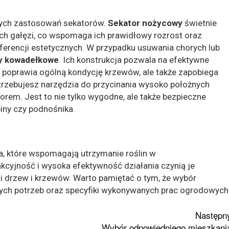
nych zastosowań sekatorów.
Sekator nożycowy
świetnie
ch gałęzi, co wspomaga ich prawidłowy rozrost oraz
ferencji estetycznych. W przypadku usuwania chorych lub
y kowadełkowe
. Ich konstrukcja pozwala na efektywne
lko poprawia ogólną kondycję krzewów, ale także zapobiega
otrzebujesz narzędzia do przycinania wysoko położnych
rem. Jest to nie tylko wygodne, ale także bezpieczne
biny czy podnośnika.
, które wspomagają utrzymanie roślin w
unkcyjność i wysoka efektywność działania czynią je
i drzew i krzewów. Warto pamiętać o tym, że wybór
ych potrzeb oraz specyfiki wykonywanych prac ogrodowych
Następn
Wybór odpowiedniego mieszkani