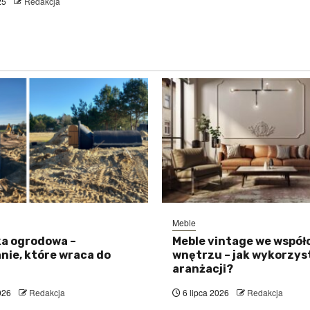
25
Redakcja
Meble
a ogrodowa –
Meble vintage we wspó
nie, które wraca do
wnętrzu – jak wykorzyst
aranżacji?
026
Redakcja
6 lipca 2026
Redakcja