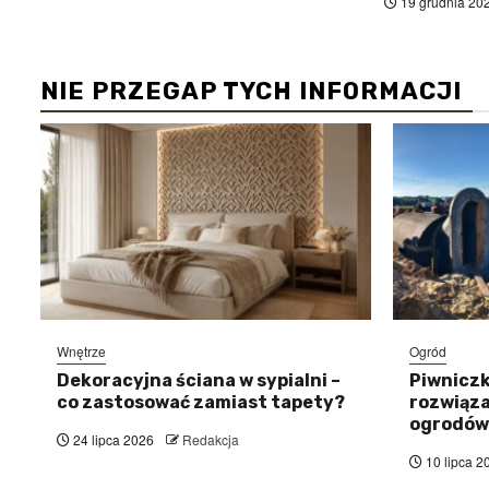
19 grudnia 20
NIE PRZEGAP TYCH INFORMACJI
Wnętrze
Ogród
Dekoracyjna ściana w sypialni –
Piwniczk
co zastosować zamiast tapety?
rozwiąza
ogrodów
24 lipca 2026
Redakcja
10 lipca 2