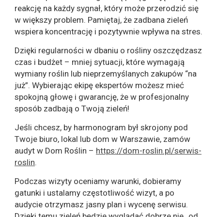
reakcję na każdy sygnał, który może przerodzić się
w większy problem. Pamiętaj, że zadbana zieleń
wspiera koncentrację i pozytywnie wpływa na stres.
Dzięki regularności w dbaniu o rośliny oszczędzasz
czas i budżet – mniej sytuacji, które wymagają
wymiany roślin lub nieprzemyślanych zakupów “na
już”. Wybierając ekipę ekspertów możesz mieć
spokojną głowę i gwarancję, że w profesjonalny
sposób zadbają o Twoją zieleń!
Jeśli chcesz, by harmonogram był skrojony pod
Twoje biuro, lokal lub dom w Warszawie, zamów
audyt w Dom Roślin –
https://dom-roslin.pl/serwis-
roslin
.
Podczas wizyty oceniamy warunki, dobieramy
gatunki i ustalamy częstotliwość wizyt, a po
audycie otrzymasz jasny plan i wycenę serwisu.
Dzięki temu zieleń będzie wyglądać dobrze nie „od