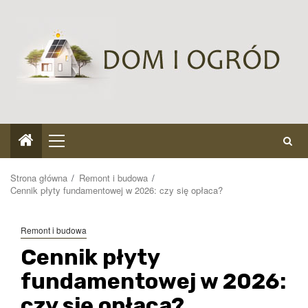
Przejdź
do
treści
Menu
główne
Strona główna
Remont i budowa
Cennik płyty fundamentowej w 2026: czy się opłaca?
Remont i budowa
Cennik płyty
fundamentowej w 2026:
czy się opłaca?