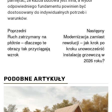
pamiętać, że każda budowa jest inna, a wybór
odpowiedniego fundamentu powinien być
dostosowany do indywidualnych potrzeb i
warunków.
Zobacz
Poprzedni
Następny
Ruch zatrzymany na
Modernizacja zamiast
wpisy
płótnie – dlaczego te
rewolucji – jak krok po
obrazy tak przyciągają
kroku unowocześnić
wzrok
instalację grzewczą w
2026 roku?
PODOBNE ARTYKUŁY