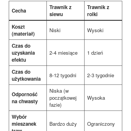
Trawnik z
Trawnik z
Cecha
siewu
rolki
Koszt
Niski
Wysoki
(materiał)
Czas do
2-4 miesiące
1 dzień
uzyskania
efektu
Czas do
8-12 tygodni
2-3 tygodnie
użytkowania
Niska (w
Odporność
początkowej
Wysoka
na chwasty
fazie)
Wybór
Bardzo duży
Ograniczony
mieszanek
traw