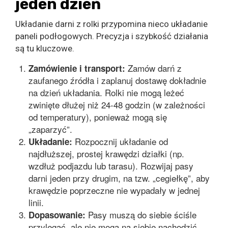
jeden dzień
Układanie darni z rolki przypomina nieco układanie
paneli podłogowych. Precyzja i szybkość działania
są tu kluczowe.
Zamów darń z
Zamówienie i transport:
zaufanego źródła i zaplanuj dostawę dokładnie
na dzień układania. Rolki nie mogą leżeć
zwinięte dłużej niż 24-48 godzin (w zależności
od temperatury), ponieważ mogą się
„zaparzyć”.
Rozpocznij układanie od
Układanie:
najdłuższej, prostej krawędzi działki (np.
wzdłuż podjazdu lub tarasu). Rozwijaj pasy
darni jeden przy drugim, na tzw. „cegiełkę”, aby
krawędzie poprzeczne nie wypadały w jednej
linii.
Pasy muszą do siebie ściśle
Dopasowanie:
przylegać, ale nie mogą na siebie nachodzić.