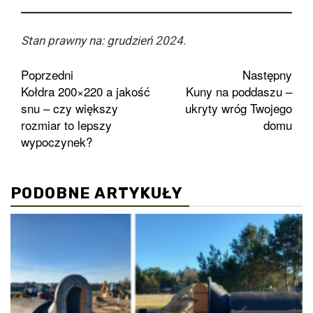
Stan prawny na: grudzień 2024.
Zobacz
Poprzedni
Następny
Kołdra 200×220 a jakość
Kuny na poddaszu –
wpisy
snu – czy większy
ukryty wróg Twojego
rozmiar to lepszy
domu
wypoczynek?
PODOBNE ARTYKUŁY