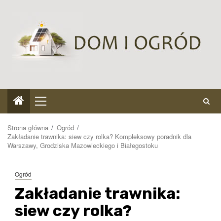
Przejdź
do
treści
Menu
główne
Strona główna
Ogród
Zakładanie trawnika: siew czy rolka? Kompleksowy poradnik dla
Warszawy, Grodziska Mazowieckiego i Białegostoku
Ogród
Zakładanie trawnika:
siew czy rolka?