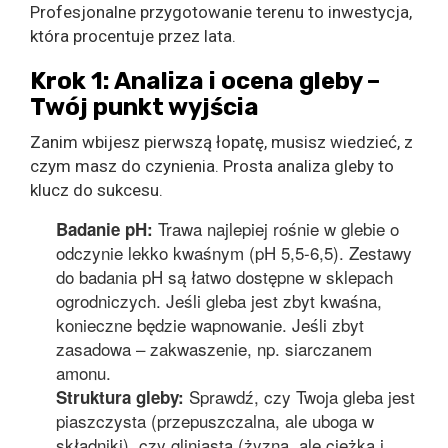
Profesjonalne przygotowanie terenu to inwestycja,
która procentuje przez lata.
Krok 1: Analiza i ocena gleby –
Twój punkt wyjścia
Zanim wbijesz pierwszą łopatę, musisz wiedzieć, z
czym masz do czynienia. Prosta analiza gleby to
klucz do sukcesu.
Trawa najlepiej rośnie w glebie o
Badanie pH:
odczynie lekko kwaśnym (pH 5,5-6,5). Zestawy
do badania pH są łatwo dostępne w sklepach
ogrodniczych. Jeśli gleba jest zbyt kwaśna,
konieczne będzie wapnowanie. Jeśli zbyt
zasadowa – zakwaszenie, np. siarczanem
amonu.
Sprawdź, czy Twoja gleba jest
Struktura gleby:
piaszczysta (przepuszczalna, ale uboga w
składniki), czy gliniasta (żyzna, ale ciężka i