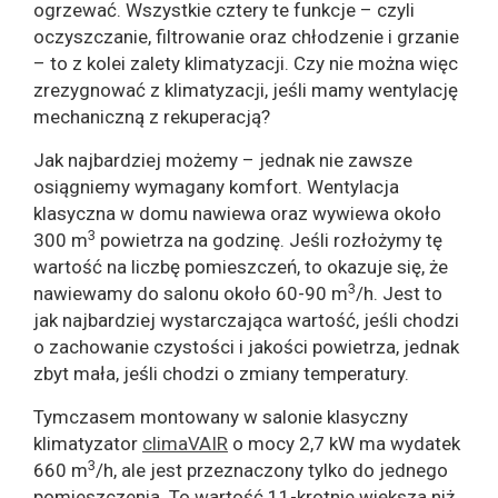
ogrzewać. Wszystkie cztery te funkcje – czyli
oczyszczanie, filtrowanie oraz chłodzenie i grzanie
– to z kolei zalety klimatyzacji. Czy nie można więc
zrezygnować z klimatyzacji, jeśli mamy wentylację
mechaniczną z rekuperacją?
Jak najbardziej możemy – jednak nie zawsze
osiągniemy wymagany komfort. Wentylacja
klasyczna w domu nawiewa oraz wywiewa około
3
300 m
powietrza na godzinę. Jeśli rozłożymy tę
wartość na liczbę pomieszczeń, to okazuje się, że
3
nawiewamy do salonu około 60-90 m
/h. Jest to
jak najbardziej wystarczająca wartość, jeśli chodzi
o zachowanie czystości i jakości powietrza, jednak
zbyt mała, jeśli chodzi o zmiany temperatury.
Tymczasem montowany w salonie klasyczny
klimatyzator
climaVAIR
o mocy 2,7 kW ma wydatek
3
660 m
/h, ale jest przeznaczony tylko do jednego
pomieszczenia. To wartość 11-krotnie większa niż