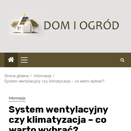
Przejdź
do
treści
Menu
główne
Strona główna
Informacje
System wentylacyjny czy klimatyzacja – co warto wybrać?
Informacje
System wentylacyjny
czy klimatyzacja – co
warto wybrać?