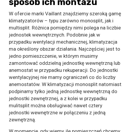
sposób ich montażu
W ofercie marki Vaillant znajdziemy szeroką gamę
klimatyzatorów – typu zarówno monosplit, jak i
multisplit. Różnica pomiędzy nimi polega na liczbie
jednostek wewnętrznych. Podobnie jak w
przypadku wentylacji mechanicznej, klimatyzacja
ma określony obszar działania. Najczęściej jest to
jedno pomieszczenie, w którym musimy
zamontować oddzielną jednostkę wewnętrzną lub
anemostat w przypadku rekuperacji. Do jednostki
wentylacyjnej nie mamy ograniczeń co do liczby
anemostatów. W klimatyzacji monosplit natomiast
podpinamy tylko jedną jednostkę wewnętrzną do
jednostki zewnętrznej, a z kolei w przypadku
mulitsplit można obsługiwać nawet cztery
jednostki wewnętrzne w połączeniu z jedną
zewnętrzną.
W momencie, gdy wiemy, ile pomieszczeń chcemy