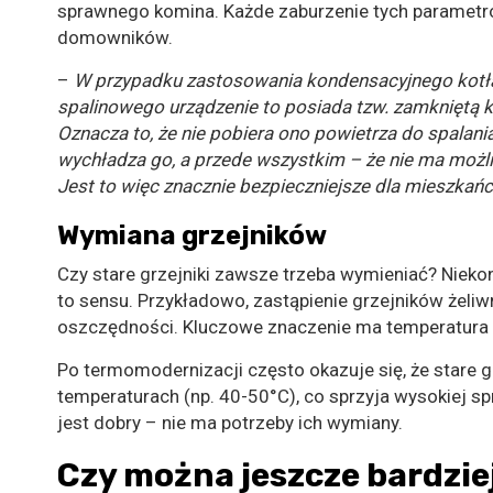
sprawnego komina. Każde zaburzenie tych parametró
domowników.
–
W przypadku zastosowania kondensacyjnego kotła
spalinowego urządzenie to posiada tzw. zamkniętą 
Oznacza to, że nie pobiera ono powietrza do spalania
wychładza go, a przede wszystkim – że nie ma możl
Jest to więc znacznie bezpieczniejsze dla mieszkań
Wymiana grzejników
Czy stare grzejniki zawsze trzeba wymieniać? Niek
to sensu. Przykładowo, zastąpienie grzejników żel
oszczędności. Kluczowe znaczenie ma temperatura z
Po termomodernizacji często okazuje się, że stare 
temperaturach (np. 40-50°C), co sprzyja wysokiej sp
jest dobry – nie ma potrzeby ich wymiany.
Czy można jeszcze bardzie