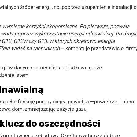
lnych źródeł energii, np. poprzez uzupełnienie instalacji o
 wymierne korzyści ekonomiczne. Po pierwsze, pozwala
wody poprzez wykorzystanie energii odnawialnej. Po drugie
y G12, G12w czy G13, w których okresowo energia
 Efekt widać na rachunkach
– komentuje przedstawiciel firm
nergii w danym momencie, a dodatkowo może
dzenie latem.
dnawialną
ra pełni funkcję pompy ciepła powietrze–powietrze. Latem
rzewa dom, zmniejszając zużycie gazu.
klucz do oszczędności
ać gruntownej przebudowy. Często wystarczą dobrze