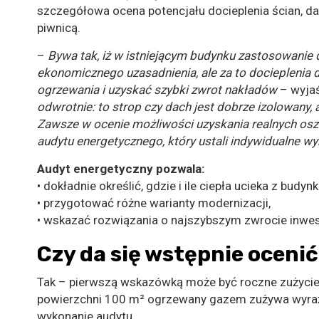
szczegółowa ocena potencjału docieplenia ścian, 
piwnicą.
–
Bywa tak, iż w istniejącym budynku zastosowanie d
ekonomicznego uzasadnienia, ale za to docieplenia
ogrzewania i uzyskać szybki zwrot nakładów
– wyjaś
odwrotnie: to strop czy dach jest dobrze izolowany
Zawsze w ocenie możliwości uzyskania realnych os
audytu energetycznego, który ustali indywidualne w
Audyt energetyczny pozwala:
• dokładnie określić, gdzie i ile ciepła ucieka z budynk
• przygotować różne warianty modernizacji,
• wskazać rozwiązania o najszybszym zwrocie inwest
Czy da się wstępnie oceni
Tak – pierwszą wskazówką może być roczne zużycie 
powierzchni 100 m² ogrzewany gazem zużywa wyraźn
wykonanie audytu.