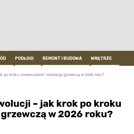
ÓD
PODŁOGI
REMONT I BUDOWA
WNĘTRZE
rok po kroku unowocześnić instalację grzewczą w 2026 roku?
olucji – jak krok po kroku
 grzewczą w 2026 roku?