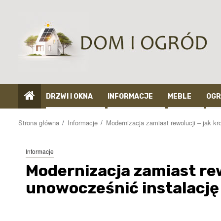
Przejdź
do
treści
DRZWI I OKNA
INFORMACJE
MEBLE
OGR
Strona główna
Informacje
Modernizacja zamiast rewolucji – jak k
Informacje
Modernizacja zamiast rew
unowocześnić instalację