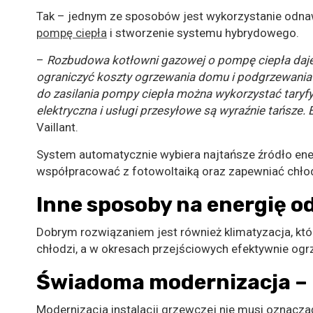
Tak – jednym ze sposobów jest wykorzystanie odnawia
pompę ciepła
i stworzenie systemu hybrydowego.
–
Rozbudowa kotłowni gazowej o pompę ciepła daje
ograniczyć koszty ogrzewania domu i podgrzewania 
do zasilania pompy ciepła można wykorzystać taryf
elektryczna i usługi przesyłowe są wyraźnie tańsze.
Vaillant.
System automatycznie wybiera najtańsze źródło e
współpracować z fotowoltaiką oraz zapewniać chło
Inne sposoby na energię o
Dobrym rozwiązaniem jest również klimatyzacja, któ
chłodzi, a w okresach przejściowych efektywnie og
Świadoma modernizacja – 
Modernizacja instalacji grzewczej nie musi oznacz