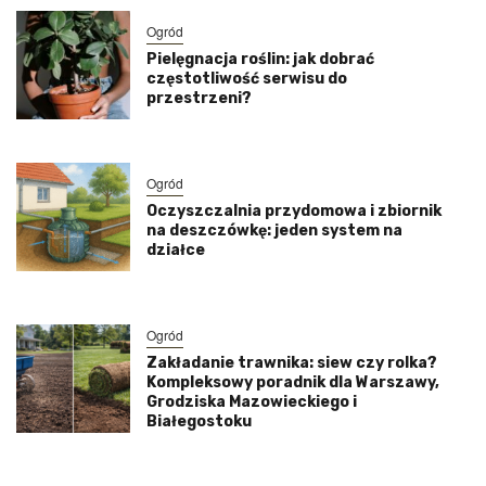
Ogród
Pielęgnacja roślin: jak dobrać
częstotliwość serwisu do
przestrzeni?
Ogród
Oczyszczalnia przydomowa i zbiornik
na deszczówkę: jeden system na
działce
Ogród
Zakładanie trawnika: siew czy rolka?
Kompleksowy poradnik dla Warszawy,
Grodziska Mazowieckiego i
Białegostoku