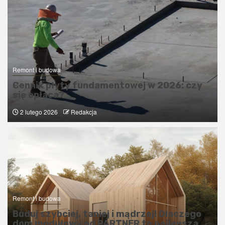
Remont i budowa
Cennik płyty fundamentowej w 2026: czy
się opłaca?
2 lutego 2026
Redakcja
Remont i budowa
Buduj szybciej, taniej i mądrzej! Dlaczego
dom modułowy od PARTNER to najlepsza