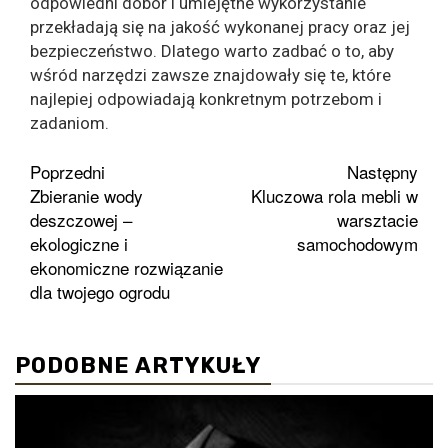
odpowiedni dobór i umiejętne wykorzystanie
przekładają się na jakość wykonanej pracy oraz jej
bezpieczeństwo. Dlatego warto zadbać o to, aby
wśród narzędzi zawsze znajdowały się te, które
najlepiej odpowiadają konkretnym potrzebom i
zadaniom.
Zobacz
Poprzedni
Następny
Zbieranie wody
Kluczowa rola mebli w
wpisy
deszczowej –
warsztacie
ekologiczne i
samochodowym
ekonomiczne rozwiązanie
dla twojego ogrodu
PODOBNE ARTYKUŁY