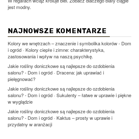
W regałach wciąż króluje biel. Zobacz dlaczego biały ciągle
jest modny.
NAJNOWSZE KOMENTARZE
Kolory we wnętrzach – znaczenie i symbolika kolorów - Dom
i ogród
Kolory ciepłe i zimne: charakterystyka,
-
zastosowania i wpływ na naszą psychikę.
Jakie rośliny doniczkowe są najlepsze do ozdobienia
salonu? - Dom i ogród
Dracena: jak uprawiać i
-
pielęgnować?
Jakie rośliny doniczkowe są najlepsze do ozdobienia
salonu? - Dom i ogród
Sukulenty – łatwe w uprawie i piękne
-
w wyglądzie
Jakie rośliny doniczkowe są najlepsze do ozdobienia
salonu? - Dom i ogród
Kaktus – prosty w uprawie i
-
przydatny w aranżacji