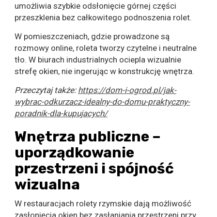
umożliwia szybkie odsłonięcie górnej części
przeszklenia bez całkowitego podnoszenia rolet.
W pomieszczeniach, gdzie prowadzone są
rozmowy online, roleta tworzy czytelne i neutralne
tło. W biurach industrialnych ociepla wizualnie
strefę okien, nie ingerując w konstrukcję wnętrza.
Przeczytaj także:
https://dom-i-ogrod.pl/jak-
wybrac-odkurzacz-idealny-do-domu-praktyczny-
poradnik-dla-kupujacych/
Wnętrza publiczne –
uporządkowanie
przestrzeni i spójność
wizualna
W restauracjach rolety rzymskie dają możliwość
zasłonięcia okien bez zasłaniania przestrzeni przy