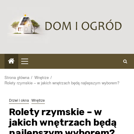
Przejdź
do
treści
Menu
główne
Strona główna
Wnętrze
Rolety rzymskie – w jakich wnętrzach będą najlepszym wyborem?
Drzwi i okna
Wnętrze
Rolety rzymskie – w
jakich wnętrzach będą
najlepszym wyborem?