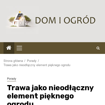
Przejdź
do
treści
Menu
główne
Strona główna
Porady
Trawa jako nieodłączny element pięknego ogrodu
Porady
Trawa jako nieodłączny
element pięknego
ogrodu