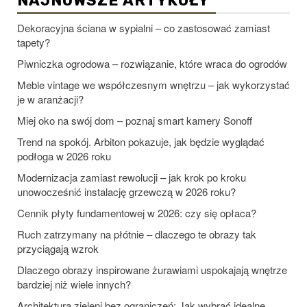
NAJNOWSZE ARTYKUŁY
Dekoracyjna ściana w sypialni – co zastosować zamiast
tapety?
Piwniczka ogrodowa – rozwiązanie, które wraca do ogrodów
Meble vintage we współczesnym wnętrzu – jak wykorzystać
je w aranżacji?
Miej oko na swój dom – poznaj smart kamery Sonoff
Trend na spokój. Arbiton pokazuje, jak będzie wyglądać
podłoga w 2026 roku
Modernizacja zamiast rewolucji – jak krok po kroku
unowocześnić instalację grzewczą w 2026 roku?
Cennik płyty fundamentowej w 2026: czy się opłaca?
Ruch zatrzymany na płótnie – dlaczego te obrazy tak
przyciągają wzrok
Dlaczego obrazy inspirowane żurawiami uspokajają wnętrze
bardziej niż wiele innych?
Architektura zieleni bez ograniczeń: Jak wybrać idealne