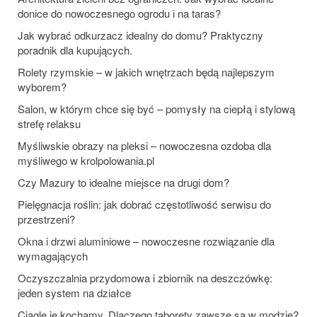
donice do nowoczesnego ogrodu i na taras?
Jak wybrać odkurzacz idealny do domu? Praktyczny
poradnik dla kupujących.
Rolety rzymskie – w jakich wnętrzach będą najlepszym
wyborem?
Salon, w którym chce się być – pomysły na ciepłą i stylową
strefę relaksu
Myśliwskie obrazy na pleksi – nowoczesna ozdoba dla
myśliwego w krolpolowania.pl
Czy Mazury to idealne miejsce na drugi dom?
Pielęgnacja roślin: jak dobrać częstotliwość serwisu do
przestrzeni?
Okna i drzwi aluminiowe – nowoczesne rozwiązanie dla
wymagających
Oczyszczalnia przydomowa i zbiornik na deszczówkę:
jeden system na działce
Ciągle je kochamy. Dlaczego taborety zawsze są w modzie?