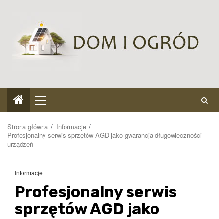
Przejdź
do
treści
Menu
główne
Strona główna
Informacje
Profesjonalny serwis sprzętów AGD jako gwarancja długowieczności
urządzeń
Informacje
Profesjonalny serwis
sprzętów AGD jako