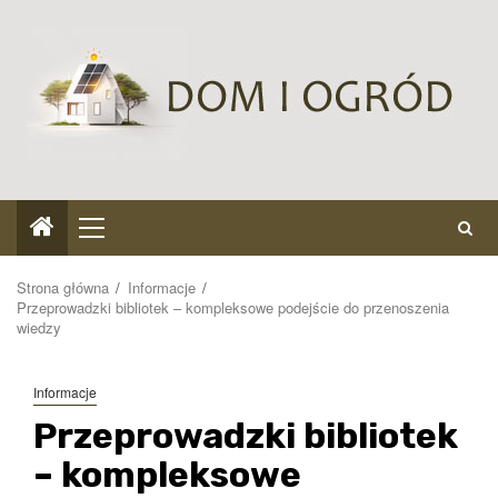
Przejdź
do
treści
Menu
główne
Strona główna
Informacje
Przeprowadzki bibliotek – kompleksowe podejście do przenoszenia
wiedzy
Informacje
Przeprowadzki bibliotek
– kompleksowe