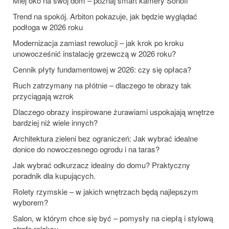
Miej oko na swój dom – poznaj smart kamery Sonoff
Trend na spokój. Arbiton pokazuje, jak będzie wyglądać
podłoga w 2026 roku
Modernizacja zamiast rewolucji – jak krok po kroku
unowocześnić instalację grzewczą w 2026 roku?
Cennik płyty fundamentowej w 2026: czy się opłaca?
Ruch zatrzymany na płótnie – dlaczego te obrazy tak
przyciągają wzrok
Dlaczego obrazy inspirowane żurawiami uspokajają wnętrze
bardziej niż wiele innych?
Architektura zieleni bez ograniczeń: Jak wybrać idealne
donice do nowoczesnego ogrodu i na taras?
Jak wybrać odkurzacz idealny do domu? Praktyczny
poradnik dla kupujących.
Rolety rzymskie – w jakich wnętrzach będą najlepszym
wyborem?
Salon, w którym chce się być – pomysły na ciepłą i stylową
strefę relaksu