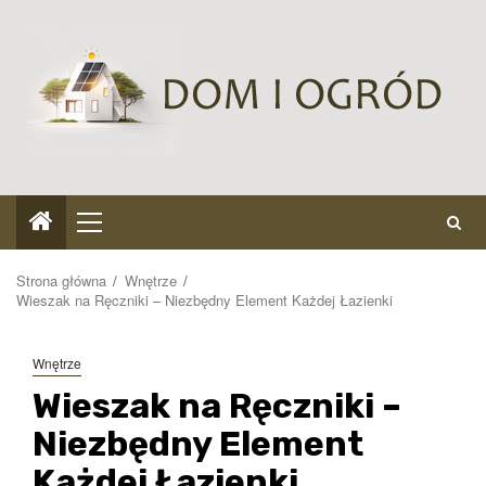
Przejdź
do
treści
Menu
główne
Strona główna
Wnętrze
Wieszak na Ręczniki – Niezbędny Element Każdej Łazienki
Wnętrze
Wieszak na Ręczniki –
Niezbędny Element
Każdej Łazienki