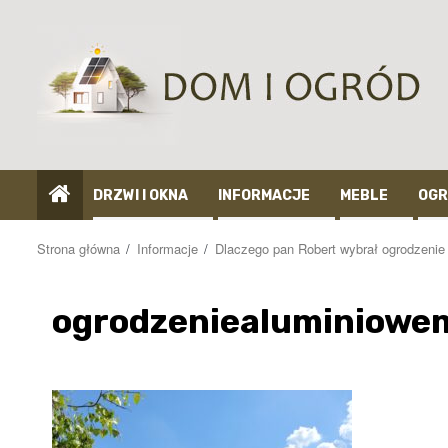
Przejdź
do
treści
DRZWI I OKNA
INFORMACJE
MEBLE
OGR
Strona główna
Informacje
Dlaczego pan Robert wybrał ogrodzenie a
ogrodzeniealuminiowe