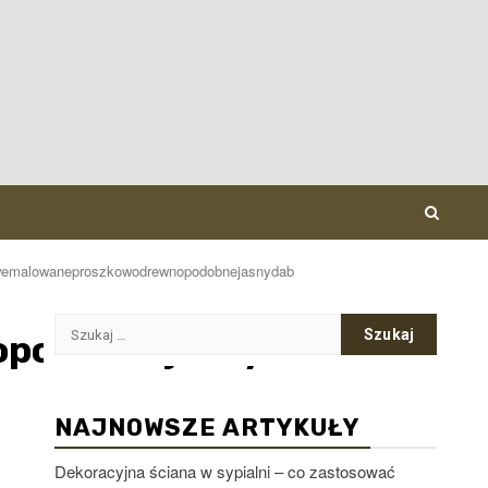
owemalowaneproszkowodrewnopodobnejasnydab
Szukaj:
opodobnejasnydab
NAJNOWSZE ARTYKUŁY
Dekoracyjna ściana w sypialni – co zastosować