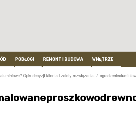
ÓD
PODŁOGI
REMONT I BUDOWA
WNĘTRZE
luminiowe? Opis decyzji klienta i zalety rozwiązania.
ogrodzeniealumini
malowaneproszkowodrewn