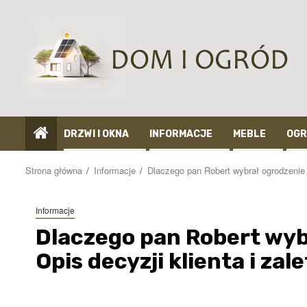
Przejdź
do
treści
DRZWI I OKNA
INFORMACJE
MEBLE
OGR
Strona główna
Informacje
Dlaczego pan Robert wybrał ogrodzenie a
Informacje
Dlaczego pan Robert wyb
Opis decyzji klienta i zal