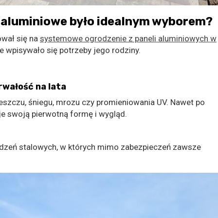
 aluminiowe było idealnym wyborem?
ował się na
systemowe ogrodzenie z paneli aluminiowych w
ie wpisywało się potrzeby jego rodziny.
rwałość na lata
eszczu, śniegu, mrozu czy promieniowania UV. Nawet po
e swoją pierwotną formę i wygląd.
rodzeń stalowych, w których mimo zabezpieczeń zawsze