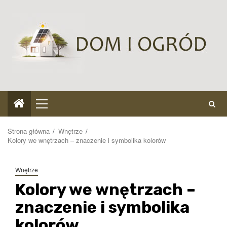
Przejdź
do
treści
Menu
główne
Strona główna
Wnętrze
Kolory we wnętrzach – znaczenie i symbolika kolorów
Wnętrze
Kolory we wnętrzach –
znaczenie i symbolika
kolorów