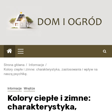
Przejdź
do
treści
Menu
główne
Strona główna
Informacje
Kolory ciepłe i zimne: charakterystyka, zastosowania i wpływ na
naszą psychikę.
Informacje
Wnętrze
Kolory ciepłe i zimne:
charakterystyka,