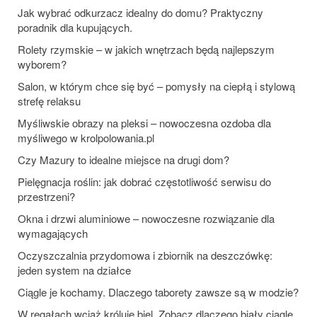
Jak wybrać odkurzacz idealny do domu? Praktyczny
poradnik dla kupujących.
Rolety rzymskie – w jakich wnętrzach będą najlepszym
wyborem?
Salon, w którym chce się być – pomysły na ciepłą i stylową
strefę relaksu
Myśliwskie obrazy na pleksi – nowoczesna ozdoba dla
myśliwego w krolpolowania.pl
Czy Mazury to idealne miejsce na drugi dom?
Pielęgnacja roślin: jak dobrać częstotliwość serwisu do
przestrzeni?
Okna i drzwi aluminiowe – nowoczesne rozwiązanie dla
wymagających
Oczyszczalnia przydomowa i zbiornik na deszczówkę:
jeden system na działce
Ciągle je kochamy. Dlaczego taborety zawsze są w modzie?
W regałach wciąż króluje biel. Zobacz dlaczego biały ciągle