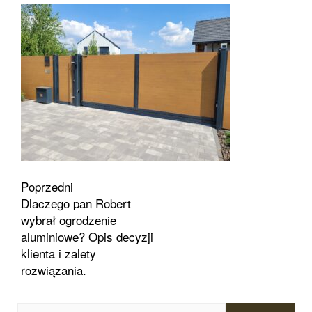
Zobacz
Poprzedni
Dlaczego pan Robert
wpisy
wybrał ogrodzenie
aluminiowe? Opis decyzji
klienta i zalety
rozwiązania.
Szukaj: