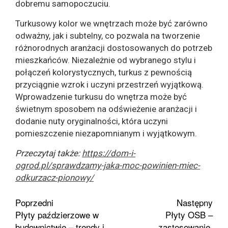
dobremu samopoczuciu.
Turkusowy kolor we wnętrzach może być zarówno
odważny, jak i subtelny, co pozwala na tworzenie
różnorodnych aranżacji dostosowanych do potrzeb
mieszkańców. Niezależnie od wybranego stylu i
połączeń kolorystycznych, turkus z pewnością
przyciągnie wzrok i uczyni przestrzeń wyjątkową.
Wprowadzenie turkusu do wnętrza może być
świetnym sposobem na odświeżenie aranżacji i
dodanie nuty oryginalności, która uczyni
pomieszczenie niezapomnianym i wyjątkowym.
Przeczytaj także:
https://dom-i-
ogrod.pl/sprawdzamy-jaka-moc-powinien-miec-
odkurzacz-pionowy/
Zobacz
Poprzedni
Następny
Płyty paździerzowe w
Płyty OSB –
wpisy
budownictwie – trendy i
zastosowanie,