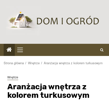
Przejdź
do
treści
Menu
główne
Strona główna
Wnętrze
Aranżacja wnętrza z kolorem turkusowym
Wnętrze
Aranżacja wnętrza z
kolorem turkusowym