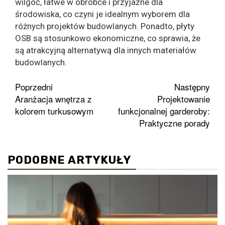
wilgoć, łatwe w obróbce i przyjazne dla
środowiska, co czyni je idealnym wyborem dla
różnych projektów budowlanych. Ponadto, płyty
OSB są stosunkowo ekonomiczne, co sprawia, że
są atrakcyjną alternatywą dla innych materiałów
budowlanych.
Zobacz
Poprzedni
Następny
Aranżacja wnętrza z
Projektowanie
wpisy
kolorem turkusowym
funkcjonalnej garderoby:
Praktyczne porady
PODOBNE ARTYKUŁY