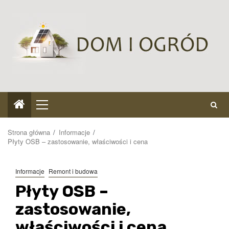
Przejdź
do
treści
Menu
główne
Strona główna
Informacje
Płyty OSB – zastosowanie, właściwości i cena
Informacje
Remont i budowa
Płyty OSB –
zastosowanie,
właściwości i cena