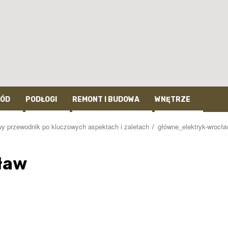
ÓD
PODŁOGI
REMONT I BUDOWA
WNĘTRZE
y przewodnik po kluczowych aspektach i zaletach
główne_elektryk-wrocła
ław