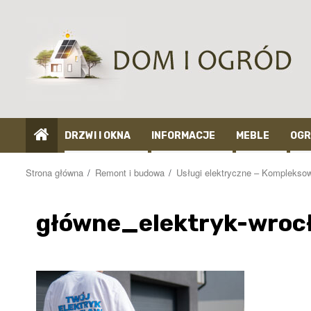
Przejdź
do
treści
DRZWI I OKNA
INFORMACJE
MEBLE
OGR
Strona główna
Remont i budowa
Usługi elektryczne – Kompleksow
główne_elektryk-wroc