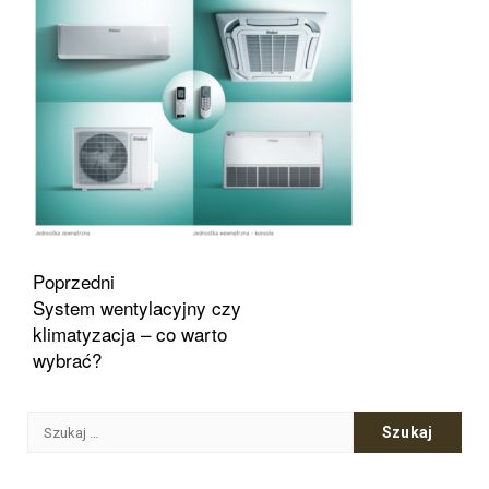
Zobacz
Poprzedni
System wentylacyjny czy
wpisy
klimatyzacja – co warto
wybrać?
Szukaj: