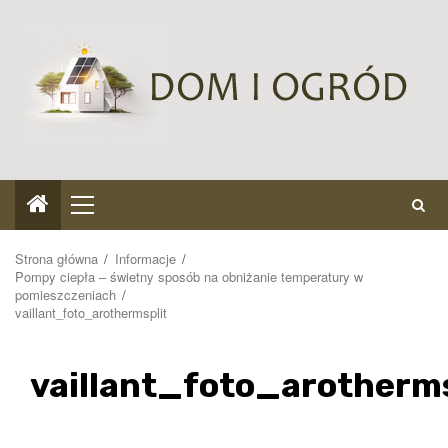
Przejdź
do
treści
Menu
główne
Strona główna
Informacje
Pompy ciepła – świetny sposób na obniżanie temperatury w
pomieszczeniach
vaillant_foto_arothermsplit
vaillant_foto_arotherms