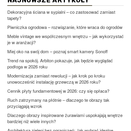
NAJNOWSZE ARTYKUŁY
Dekoracyjna ściana w sypialni – co zastosować zamiast
tapety?
Piwniczka ogrodowa – rozwiązanie, które wraca do ogrodów
Meble vintage we współczesnym wnętrzu – jak wykorzystać
je w aranżacji?
Miej oko na swój dom – poznaj smart kamery Sonoff
Trend na spokój. Arbiton pokazuje, jak będzie wyglądać
podłoga w 2026 roku
Modernizacja zamiast rewolucji – jak krok po kroku
unowocześnić instalację grzewczą w 2026 roku?
Cennik płyty fundamentowej w 2026: czy się opłaca?
Ruch zatrzymany na płótnie – dlaczego te obrazy tak
przyciągają wzrok
Dlaczego obrazy inspirowane żurawiami uspokajają wnętrze
bardziej niż wiele innych?
Architektura zieleni bez ograniczeń: Jak wybrać idealne