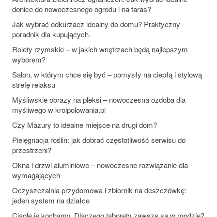
donice do nowoczesnego ogrodu i na taras?
Jak wybrać odkurzacz idealny do domu? Praktyczny
poradnik dla kupujących.
Rolety rzymskie – w jakich wnętrzach będą najlepszym
wyborem?
Salon, w którym chce się być – pomysły na ciepłą i stylową
strefę relaksu
Myśliwskie obrazy na pleksi – nowoczesna ozdoba dla
myśliwego w krolpolowania.pl
Czy Mazury to idealne miejsce na drugi dom?
Pielęgnacja roślin: jak dobrać częstotliwość serwisu do
przestrzeni?
Okna i drzwi aluminiowe – nowoczesne rozwiązanie dla
wymagających
Oczyszczalnia przydomowa i zbiornik na deszczówkę:
jeden system na działce
Ciągle je kochamy. Dlaczego taborety zawsze są w modzie?