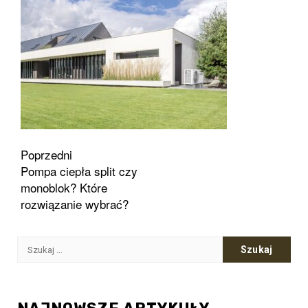
Zobacz
Poprzedni
Pompa ciepła split czy
wpisy
monoblok? Które
rozwiązanie wybrać?
Szukaj: