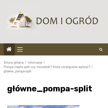
Przejdź
do
treści
Menu
główne
Strona główna
Informacje
Pompa ciepła split czy monoblok? Które rozwiązanie wybrać?
główne_pompa-split
główne_pompa-split