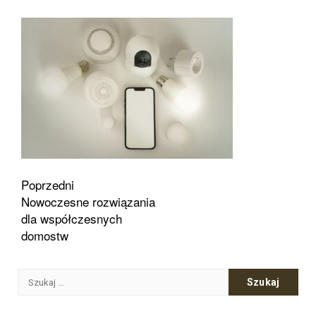
Zobacz
Poprzedni
Nowoczesne rozwiązania
wpisy
dla współczesnych
domostw
Szukaj: