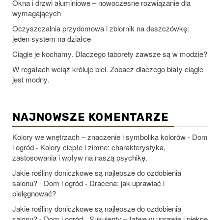
Okna i drzwi aluminiowe – nowoczesne rozwiązanie dla
wymagających
Oczyszczalnia przydomowa i zbiornik na deszczówkę:
jeden system na działce
Ciągle je kochamy. Dlaczego taborety zawsze są w modzie?
W regałach wciąż króluje biel. Zobacz dlaczego biały ciągle
jest modny.
NAJNOWSZE KOMENTARZE
Kolory we wnętrzach – znaczenie i symbolika kolorów - Dom
i ogród
Kolory ciepłe i zimne: charakterystyka,
-
zastosowania i wpływ na naszą psychikę.
Jakie rośliny doniczkowe są najlepsze do ozdobienia
salonu? - Dom i ogród
Dracena: jak uprawiać i
-
pielęgnować?
Jakie rośliny doniczkowe są najlepsze do ozdobienia
salonu? - Dom i ogród
Sukulenty – łatwe w uprawie i piękne
-