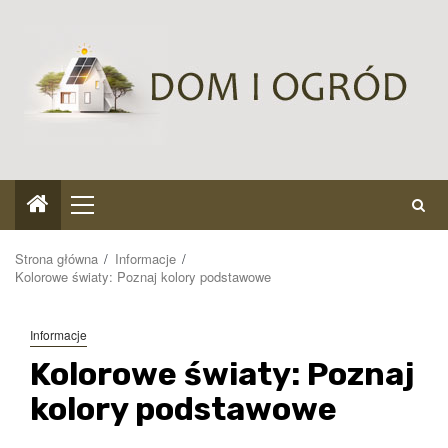
Przejdź
do
treści
Menu
główne
Strona główna
Informacje
Kolorowe światy: Poznaj kolory podstawowe
Informacje
Kolorowe światy: Poznaj
kolory podstawowe