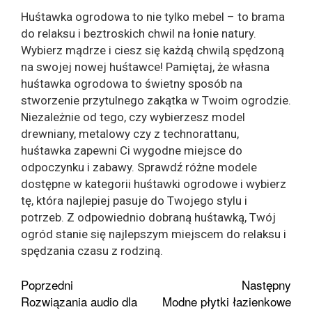
Huśtawka ogrodowa to nie tylko mebel – to brama
do relaksu i beztroskich chwil na łonie natury.
Wybierz mądrze i ciesz się każdą chwilą spędzoną
na swojej nowej huśtawce! Pamiętaj, że własna
huśtawka ogrodowa to świetny sposób na
stworzenie przytulnego zakątka w Twoim ogrodzie.
Niezależnie od tego, czy wybierzesz model
drewniany, metalowy czy z technorattanu,
huśtawka zapewni Ci wygodne miejsce do
odpoczynku i zabawy. Sprawdź różne modele
dostępne w kategorii huśtawki ogrodowe i wybierz
tę, która najlepiej pasuje do Twojego stylu i
potrzeb. Z odpowiednio dobraną huśtawką, Twój
ogród stanie się najlepszym miejscem do relaksu i
spędzania czasu z rodziną.
Zobacz
Poprzedni
Następny
Rozwiązania audio dla
Modne płytki łazienkowe
wpisy