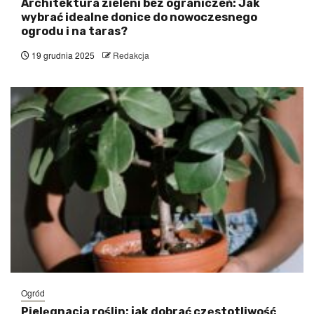
Architektura zieleni bez ograniczeń: Jak
wybrać idealne donice do nowoczesnego
ogrodu i na taras?
19 grudnia 2025
Redakcja
Ogród
Pielęgnacja roślin: jak dobrać częstotliwość