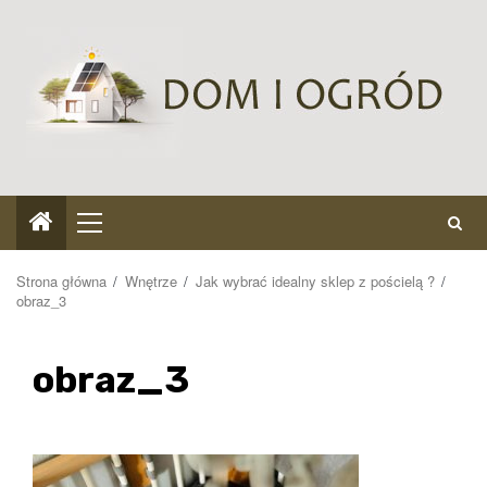
Przejdź
do
treści
Menu
główne
Strona główna
Wnętrze
Jak wybrać idealny sklep z pościelą ?
obraz_3
obraz_3