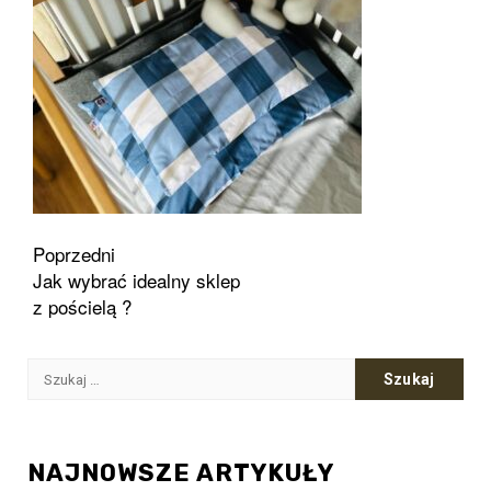
Zobacz
Poprzedni
Jak wybrać idealny sklep
wpisy
z pościelą ?
Szukaj:
NAJNOWSZE ARTYKUŁY