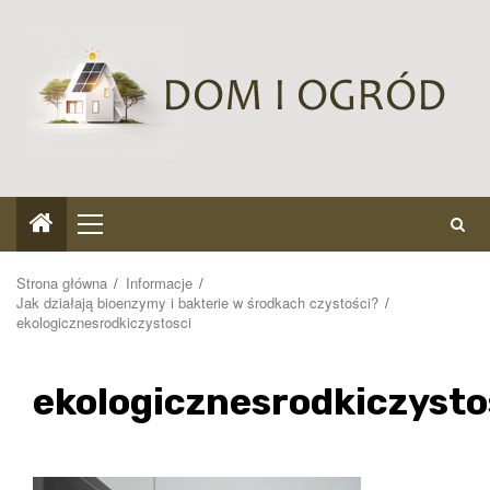
Przejdź
do
treści
Menu
główne
Strona główna
Informacje
Jak działają bioenzymy i bakterie w środkach czystości?
ekologicznesrodkiczystosci
ekologicznesrodkiczysto