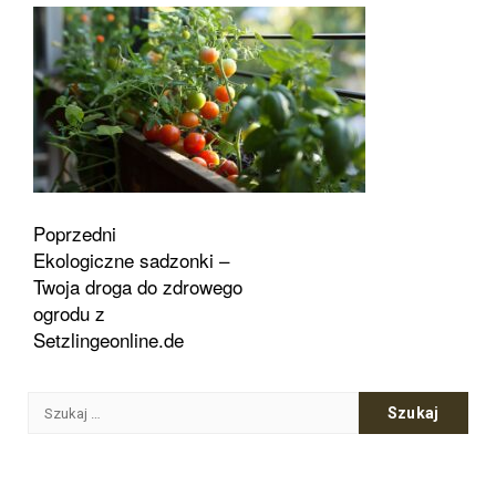
Zobacz
Poprzedni
Ekologiczne sadzonki –
wpisy
Twoja droga do zdrowego
ogrodu z
Setzlingeonline.de
Szukaj: