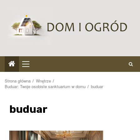
Przejdź
do
treści
Menu
główne
Strona główna
Wnętrze
Buduar: Twoje osobiste sanktuarium w domu
buduar
buduar