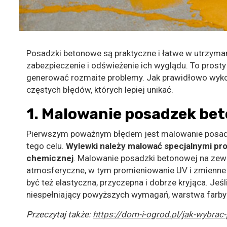
Posadzki betonowe są praktyczne i łatwe w utrzyman
zabezpieczenie i odświeżenie ich wyglądu. To pros
generować rozmaite problemy. Jak prawidłowo wy
częstych błędów, których lepiej unikać.
1. Malowanie posadzek be
Pierwszym poważnym błędem jest malowanie posadz
tego celu.
Wylewki należy malować specjalnymi pr
chemicznej
. Malowanie posadzki betonowej na zew
atmosferyczne, w tym promieniowanie UV i zmienne
być też elastyczna, przyczepna i dobrze kryjąca. Je
niespełniający powyższych wymagań, warstwa farby
Przeczytaj także:
https://dom-i-ogrod.pl/jak-wybrac