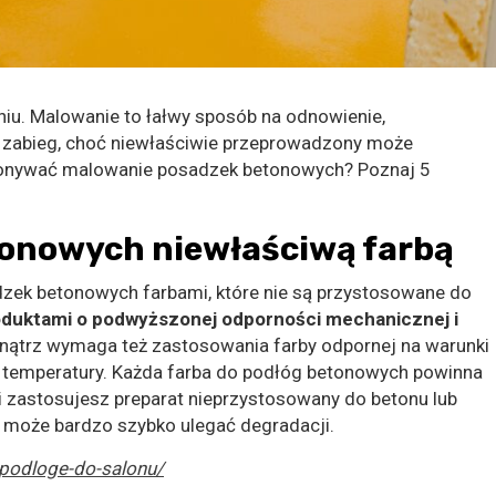
iu. Malowanie to łałwy sposób na odnowienie,
ty zabieg, choć niewłaściwie przeprowadzony może
konywać malowanie posadzek betonowych? Poznaj 5
tonowych niewłaściwą farbą
ek betonowych farbami, które nie są przystosowane do
oduktami o podwyższonej odporności mechanicznej i
nątrz wymaga też zastosowania farby odpornej na warunki
 temperatury. Każda farba do podłóg betonowych powinna
śli zastosujesz preparat nieprzystosowany do betonu lub
 może bardzo szybko ulegać degradacji.
-podloge-do-salonu/