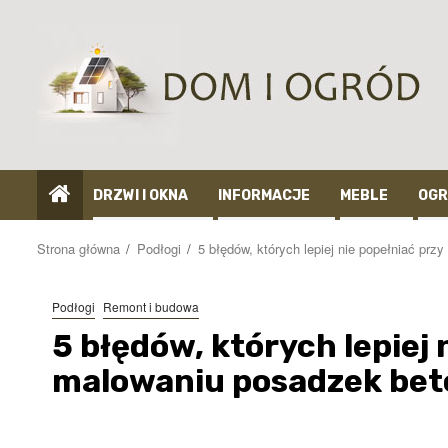
Przejdź
do
treści
DRZWI I OKNA
INFORMACJE
MEBLE
OGR
Strona główna
Podłogi
5 błędów, których lepiej nie popełniać pr
Podłogi
Remont i budowa
5 błędów, których lepiej 
malowaniu posadzek be