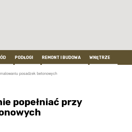
ÓD
PODŁOGI
REMONT I BUDOWA
WNĘTRZE
zy malowaniu posadzek betonowych
nie popełniać przy
tonowych