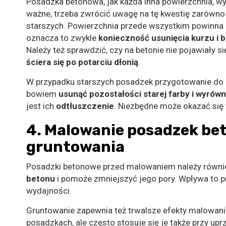
Posadzka betonowa, jak każda inna powierzchnia, 
ważne, trzeba zwrócić uwagę na tę kwestię zarówno 
starszych. Powierzchnia przede wszystkim powinna
oznacza to zwykle
konieczność usunięcia kurzu i 
Należy też sprawdzić, czy na betonie nie pojawiały się
ściera się po potarciu dłonią
.
W przypadku starszych posadzek przygotowanie do 
bowiem
usunąć pozostałości starej farby i wyrów
jest ich
odtłuszczenie
. Niezbędne może okazać się
4. Malowanie posadzek be
gruntowania
Posadzki betonowe przed malowaniem należy równi
betonu
i pomoże zmniejszyć jego pory. Wpływa to p
wydajności.
Gruntowanie zapewnia też trwalsze efekty malowani
posadzkach, ale często stosuje się je także przy up