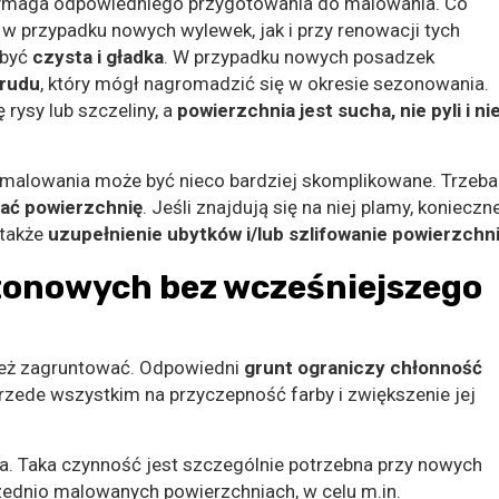
wymaga odpowiedniego przygotowania do malowania. Co
w przypadku nowych wylewek, jak i przy renowacji tych
 być
czysta i gładka
. W przypadku nowych posadzek
brudu
, który mógł nagromadzić się w okresie sezonowania.
 rysy lub szczeliny, a
powierzchnia jest sucha, nie pyli i ni
malowania może być nieco bardziej skomplikowane. Trzeba
nać powierzchnię
. Jeśli znajdują się na niej plamy, konieczn
 także
uzupełnienie ubytków i/lub szlifowanie powierzchn
tonowych bez wcześniejszego
eż zagruntować. Odpowiedni
grunt ograniczy chłonność
rzede wszystkim na przyczepność farby i zwiększenie jej
a. Taka czynność jest szczególnie potrzebna przy nowych
rzednio malowanych powierzchniach, w celu m.in.