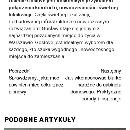
Osiedle
Goslove
jest doskonałym przykładem
połączenia komfortu, nowoczesności i świetnej
lokalizacji
. Dzięki świetnej lokalizacji,
rozbudowanej infrastrukturze i nowoczesnym
rozwiązaniom, Gocław staje się jednym z
najbardziej pożądanych miejsc do życia w
Warszawie. Goslove jest idealnym wyborem dla
każdego, kto szuka wygodnego i nowoczesnego
miejsca do zamieszkania.
Zobacz
Poprzedni
Następny
Sprawdzamy, jaką moc
Jak wkomponować biurko
wpisy
powinien mieć odkurzacz
narożne do gabinetu
pionowy
domowego: Praktyczne
porady i inspiracje
PODOBNE ARTYKUŁY