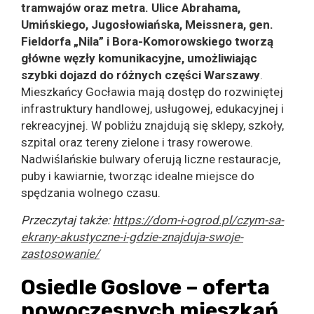
tramwajów oraz metra. Ulice Abrahama,
Umińskiego, Jugosłowiańska, Meissnera, gen.
Fieldorfa „
Nila
” i Bora-Komorowskiego tworzą
główne węzły komunikacyjne, umożliwiając
szybki dojazd do różnych części Warszawy
.
Mieszkańcy Gocławia mają dostęp do rozwiniętej
infrastruktury handlowej, usługowej, edukacyjnej i
rekreacyjnej. W pobliżu znajdują się sklepy, szkoły,
szpital oraz tereny zielone i trasy rowerowe.
Nadwiślańskie bulwary oferują liczne restauracje,
puby i kawiarnie, tworząc idealne miejsce do
spędzania wolnego czasu.
Przeczytaj także:
https://dom-i-ogrod.pl/czym-sa-
ekrany-akustyczne-i-gdzie-znajduja-swoje-
zastosowanie/
Osiedle
Goslove
– oferta
nowoczesnych mieszkań