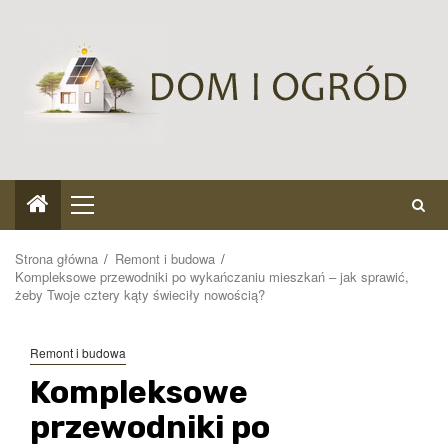
Przejdź
do
treści
Menu
główne
Strona główna
Remont i budowa
Kompleksowe przewodniki po wykańczaniu mieszkań – jak sprawić,
żeby Twoje cztery kąty świeciły nowością?
Remont i budowa
Kompleksowe
przewodniki po