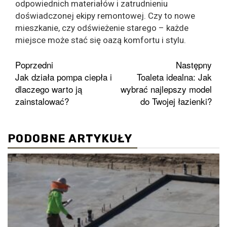
odpowiednich materiałów i zatrudnieniu
doświadczonej ekipy remontowej. Czy to nowe
mieszkanie, czy odświeżenie starego – każde
miejsce może stać się oazą komfortu i stylu.
Zobacz
Poprzedni
Następny
Jak działa pompa ciepła i
Toaleta idealna: Jak
wpisy
dlaczego warto ją
wybrać najlepszy model
zainstalować?
do Twojej łazienki?
PODOBNE ARTYKUŁY