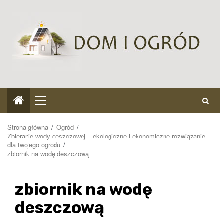
Przejdź
do
treści
Menu
główne
Strona główna
Ogród
Zbieranie wody deszczowej – ekologiczne i ekonomiczne rozwiązanie
dla twojego ogrodu
zbiornik na wodę deszczową
zbiornik na wodę
deszczową