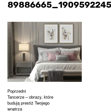
89886665_1909592245
Zobacz
Poprzedni
Tancerze – obrazy, które
wpisy
budują prestiż Twojego
wnętrza