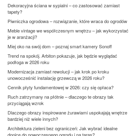
Dekoracyjna ściana w sypialni – co zastosować zamiast
tapety?
Piwniczka ogrodowa – rozwiązanie, które wraca do ogrodów
Meble vintage we współczesnym wnętrzu – jak wykorzystać
je w aranżacji?
Miej oko na swój dom – poznaj smart kamery Sonoff
Trend na spokój. Arbiton pokazuje, jak będzie wyglądać
podłoga w 2026 roku
Modernizacja zamiast rewolucji – jak krok po kroku
unowocześnić instalację grzewczą w 2026 roku?
Cennik płyty fundamentowej w 2026: czy się opłaca?
Ruch zatrzymany na płótnie – dlaczego te obrazy tak
przyciągają wzrok
Dlaczego obrazy inspirowane żurawiami uspokajają wnętrze
bardziej niż wiele innych?
Architektura zieleni bez ograniczeń: Jak wybrać idealne
donice do nowoczesnego ogrodu i na taras?