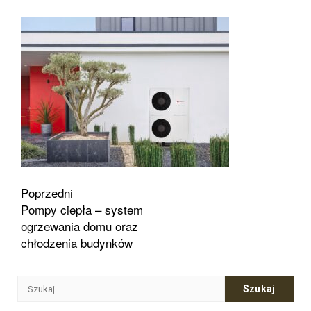
Zobacz
Poprzedni
Pompy ciepła – system
wpisy
ogrzewania domu oraz
chłodzenia budynków
Szukaj: