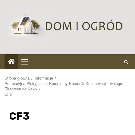
Przejdź
do
treści
Menu
główne
Strona główna
Informacje
Perfekcyjna Pielęgnacja: Kompletny Poradnik Konserwacji Twojego
Ekspresu do Kawy
CF3
CF3