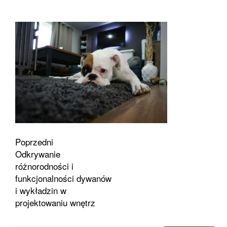
Zobacz
Poprzedni
Odkrywanie
wpisy
różnorodności i
funkcjonalności dywanów
i wykładzin w
projektowaniu wnętrz