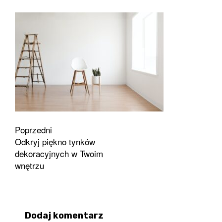
Zobacz
Poprzedni
Odkryj piękno tynków
wpisy
dekoracyjnych w Twoim
wnętrzu
Dodaj komentarz