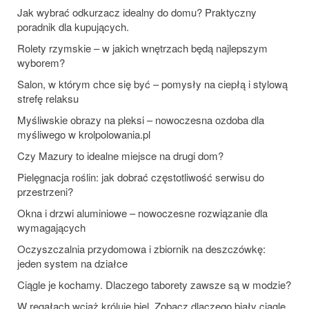
Jak wybrać odkurzacz idealny do domu? Praktyczny
poradnik dla kupujących.
Rolety rzymskie – w jakich wnętrzach będą najlepszym
wyborem?
Salon, w którym chce się być – pomysły na ciepłą i stylową
strefę relaksu
Myśliwskie obrazy na pleksi – nowoczesna ozdoba dla
myśliwego w krolpolowania.pl
Czy Mazury to idealne miejsce na drugi dom?
Pielęgnacja roślin: jak dobrać częstotliwość serwisu do
przestrzeni?
Okna i drzwi aluminiowe – nowoczesne rozwiązanie dla
wymagających
Oczyszczalnia przydomowa i zbiornik na deszczówkę:
jeden system na działce
Ciągle je kochamy. Dlaczego taborety zawsze są w modzie?
W regałach wciąż króluje biel. Zobacz dlaczego biały ciągle