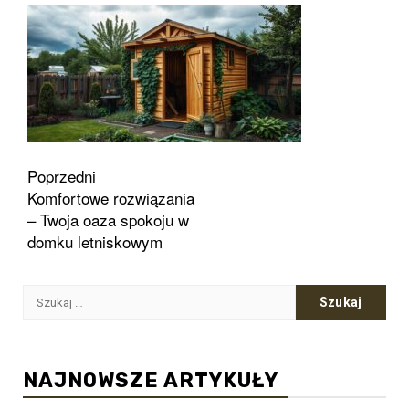
Zobacz
Poprzedni
Komfortowe rozwiązania
wpisy
– Twoja oaza spokoju w
domku letniskowym
Szukaj:
NAJNOWSZE ARTYKUŁY