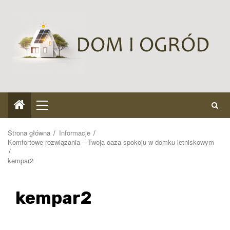
Przejdź
do
treści
Menu
główne
Strona główna
Informacje
Komfortowe rozwiązania – Twoja oaza spokoju w domku letniskowym
kempar2
kempar2