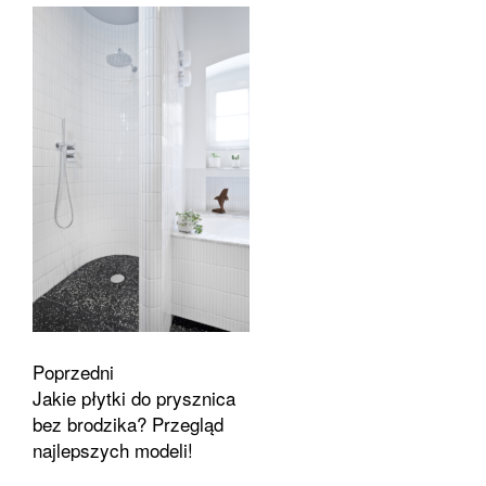
Zobacz
Poprzedni
Jakie płytki do prysznica
wpisy
bez brodzika? Przegląd
najlepszych modeli!