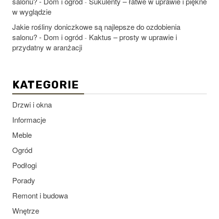
salonu? - Dom i ogród
Sukulenty – łatwe w uprawie i piękne
-
w wyglądzie
Jakie rośliny doniczkowe są najlepsze do ozdobienia
salonu? - Dom i ogród
Kaktus – prosty w uprawie i
-
przydatny w aranżacji
KATEGORIE
Drzwi i okna
Informacje
Meble
Ogród
Podłogi
Porady
Remont i budowa
Wnętrze