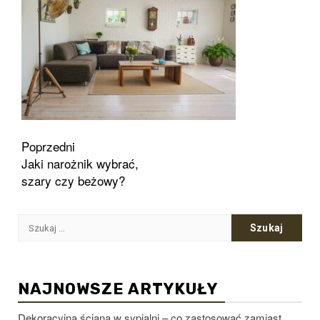
Zobacz
Poprzedni
Jaki narożnik wybrać,
wpisy
szary czy beżowy?
Szukaj:
NAJNOWSZE ARTYKUŁY
Dekoracyjna ściana w sypialni – co zastosować zamiast