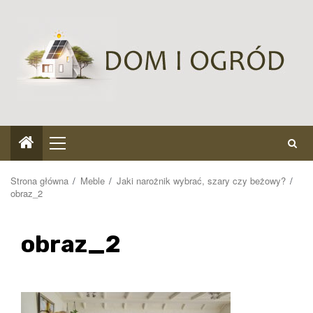
Przejdź
do
treści
Menu
główne
Strona główna
Meble
Jaki narożnik wybrać, szary czy beżowy?
obraz_2
obraz_2