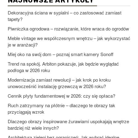
NAJNOWSZE ARTYKUŁY
Dekoracyjna ściana w sypialni – co zastosować zamiast
tapety?
Piwniczka ogrodowa – rozwiązanie, które wraca do ogrodów
Meble vintage we współczesnym wnętrzu – jak wykorzystać
je w aranżacji?
Miej oko na swój dom – poznaj smart kamery Sonoff
Trend na spokój. Arbiton pokazuje, jak będzie wyglądać
podłoga w 2026 roku
Modernizacja zamiast rewolucji – jak krok po kroku
unowocześnić instalację grzewczą w 2026 roku?
Cennik płyty fundamentowej w 2026: czy się opłaca?
Ruch zatrzymany na płótnie – dlaczego te obrazy tak
przyciągają wzrok
Dlaczego obrazy inspirowane żurawiami uspokajają wnętrze
bardziej niż wiele innych?
Architektura zieleni bez ograniczeń: Jak wybrać idealne