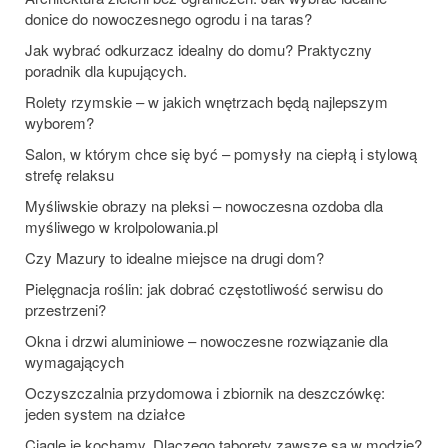
donice do nowoczesnego ogrodu i na taras?
Jak wybrać odkurzacz idealny do domu? Praktyczny
poradnik dla kupujących.
Rolety rzymskie – w jakich wnętrzach będą najlepszym
wyborem?
Salon, w którym chce się być – pomysły na ciepłą i stylową
strefę relaksu
Myśliwskie obrazy na pleksi – nowoczesna ozdoba dla
myśliwego w krolpolowania.pl
Czy Mazury to idealne miejsce na drugi dom?
Pielęgnacja roślin: jak dobrać częstotliwość serwisu do
przestrzeni?
Okna i drzwi aluminiowe – nowoczesne rozwiązanie dla
wymagających
Oczyszczalnia przydomowa i zbiornik na deszczówkę:
jeden system na działce
Ciągle je kochamy. Dlaczego taborety zawsze są w modzie?