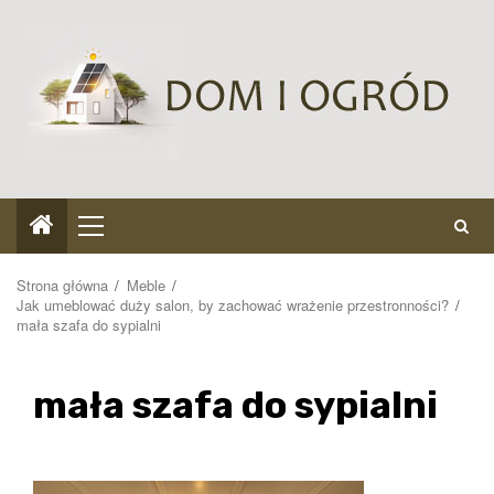
Przejdź
do
treści
Menu
główne
Strona główna
Meble
Jak umeblować duży salon, by zachować wrażenie przestronności?
mała szafa do sypialni
mała szafa do sypialni