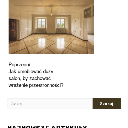
Zobacz
Poprzedni
Jak umeblować duży
wpisy
salon, by zachować
wrażenie przestronności?
Szukaj: