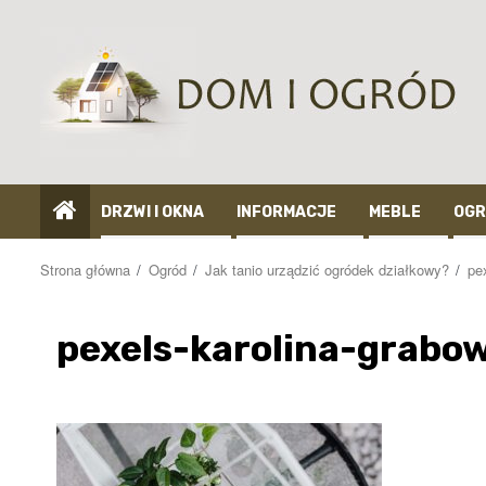
Przejdź
do
treści
DRZWI I OKNA
INFORMACJE
MEBLE
OGR
Strona główna
Ogród
Jak tanio urządzić ogródek działkowy?
pe
pexels-karolina-grab