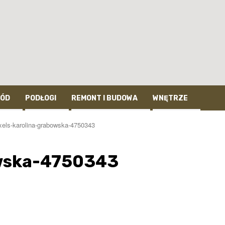
ÓD
PODŁOGI
REMONT I BUDOWA
WNĘTRZE
xels-karolina-grabowska-4750343
owska-4750343