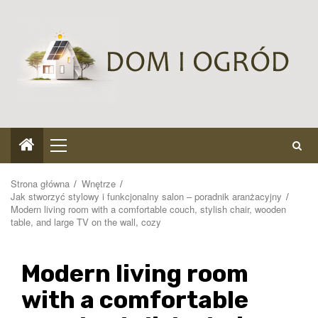
Przejdź
do
treści
Menu
główne
Strona główna
Wnętrze
Jak stworzyć stylowy i funkcjonalny salon – poradnik aranżacyjny
Modern living room with a comfortable couch, stylish chair, wooden
table, and large TV on the wall, cozy
Modern living room
with a comfortable