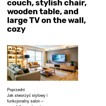
couch, stylish chair,
wooden table, and
large TV on the wall,
cozy
Zobacz
Poprzedni
Jak stworzyć stylowy i
wpisy
funkcjonalny salon –