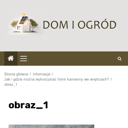
Przejdź
do
treści
Menu
główne
Strona główna
Informacje
Jak i gdzie można wykorzystać fornir kamienny we wnętrzach?
obraz_1
obraz_1