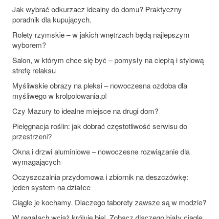
Jak wybrać odkurzacz idealny do domu? Praktyczny
poradnik dla kupujących.
Rolety rzymskie – w jakich wnętrzach będą najlepszym
wyborem?
Salon, w którym chce się być – pomysły na ciepłą i stylową
strefę relaksu
Myśliwskie obrazy na pleksi – nowoczesna ozdoba dla
myśliwego w krolpolowania.pl
Czy Mazury to idealne miejsce na drugi dom?
Pielęgnacja roślin: jak dobrać częstotliwość serwisu do
przestrzeni?
Okna i drzwi aluminiowe – nowoczesne rozwiązanie dla
wymagających
Oczyszczalnia przydomowa i zbiornik na deszczówkę:
jeden system na działce
Ciągle je kochamy. Dlaczego taborety zawsze są w modzie?
W regałach wciąż króluje biel. Zobacz dlaczego biały ciągle